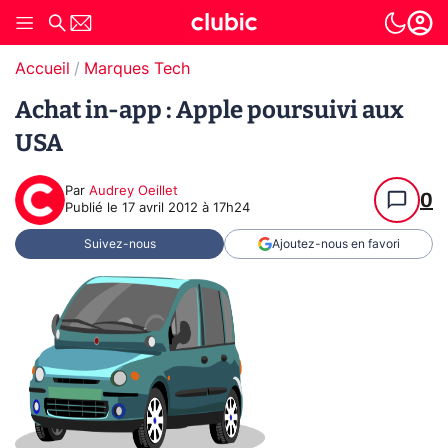
Accueil
Marques Tech
Achat in-app : Apple poursuivi aux
USA
Par
Audrey Oeillet
0
Publié le
17 avril 2012 à 17h24
Suivez-nous
Ajoutez-nous en favori