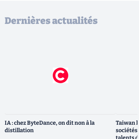
Dernières actualités
IA : chez ByteDance, on dit non à la
Taiwan l
distillation
sociétés
talents d