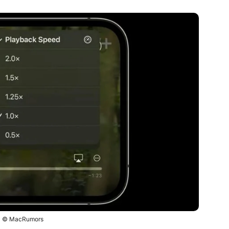
© MacRumors