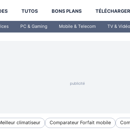
DES
TUTOS
BONS PLANS
TÉLÉCHARGE
vices
PC & Gaming
Mobile & Telecom
TV & Vidé
Meilleur climatiseur
Comparateur Forfait mobile
Comp