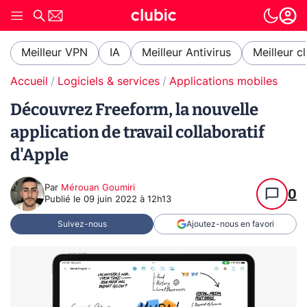
Meilleur VPN
IA
Meilleur Antivirus
Meilleur c
Accueil
Logiciels & services
Applications mobiles
Découvrez Freeform, la nouvelle
application de travail collaboratif
d'Apple
Par
Mérouan Goumiri
0
Publié le
09 juin 2022 à 12h13
Suivez-nous
Ajoutez-nous en favori