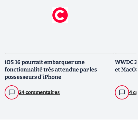
iOS 16 pourrait embarquer une
WWDC 202
fonctionnalité très attendue par les
et MacOS
possesseurs d'iPhone
24 commentaires
4 c