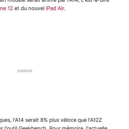
in modèle serait animé par l'A14, c'est-à-dire
one 12
et du nouvel
iPad Air
.
es, l'A14 serait 8% plus véloce que l'A12Z
ur l'outil Geekbench. Pour mémoire, l'actuelle