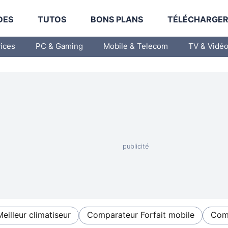
DES
TUTOS
BONS PLANS
TÉLÉCHARGE
vices
PC & Gaming
Mobile & Telecom
TV & Vidé
Meilleur climatiseur
Comparateur Forfait mobile
Comp