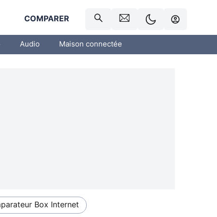
R
COMPARER
o
Audio
Maison connectée
arateur Box Internet