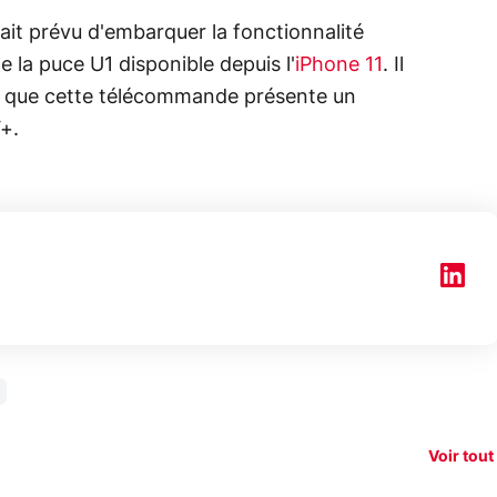
ait prévu d'embarquer la fonctionnalité
de la puce U1 disponible depuis l'
iPhone 11
. Il
t que cette télécommande présente un
+.
150€
xAI attaque la
remboursés
Starli
e tease
loi anti-
sur votre
Amazo
xel 11
dénudement
nouveau
guerr
Voir tout
par IA
smartphone ?
résea