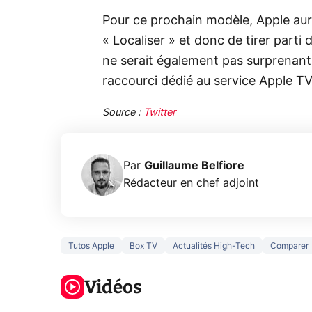
Pour ce prochain modèle, Apple aur
« Localiser » et donc de tirer parti 
ne serait également pas surprenan
raccourci dédié au service Apple TV
Source :
Twitter
Par
Guillaume Belfiore
Rédacteur en chef adjoint
Tutos Apple
Box TV
Actualités High-Tech
Comparer
5 générations
Ce que vous
de jeux dans
ne savez sur
Googl
la prochaine
Vidéos
la navigation
son Pi
Xbox !
privée !
Pro