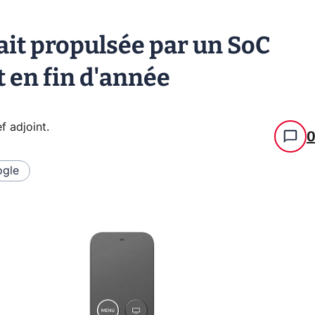
ait propulsée par un SoC
t en fin d'année
f adjoint
.
gle