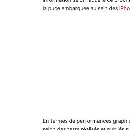
information selon laquelle ce procha
la puce embarquée au sein des
iPh
En termes de performances graphiqu
selon des tests réalisés et publiés s