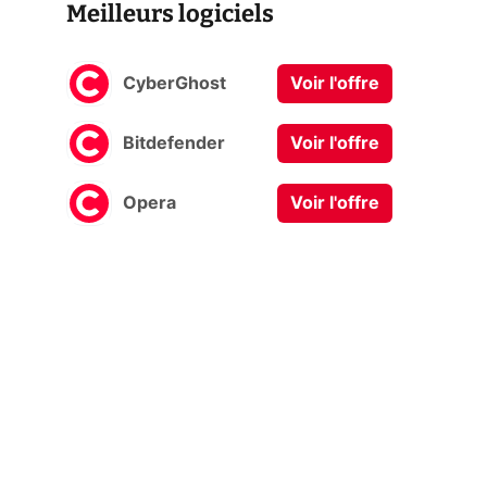
Meilleurs logiciels
CyberGhost
Voir l'offre
Bitdefender
Voir l'offre
Opera
Voir l'offre