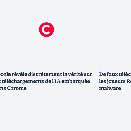
ogle révèle discrètement la vérité sur
De faux télé
s téléchargements de l’IA embarquée
les joueurs 
ns Chrome
malware