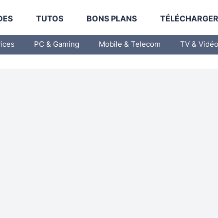
DES
TUTOS
BONS PLANS
TÉLÉCHARGE
vices
PC & Gaming
Mobile & Telecom
TV & Vidé