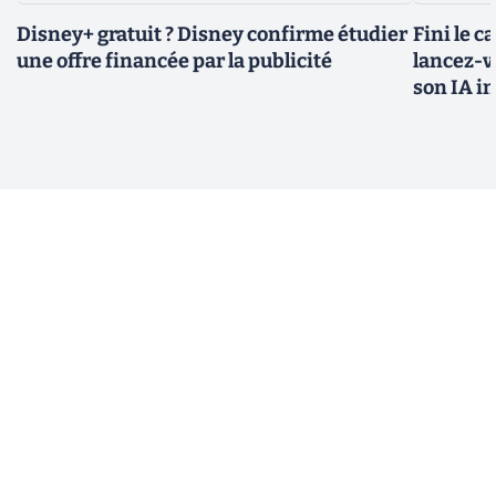
Disney+ gratuit ? Disney confirme étudier
Fini le c
une offre financée par la publicité
lancez-vo
son IA i