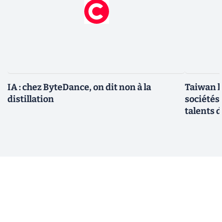
IA : chez ByteDance, on dit non à la
Taiwan l
distillation
sociétés
talents d