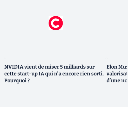
NVIDIA vient de miser 5 milliards sur
Elon Mus
cette start-up IA qui n'a encore rien sorti.
valorisat
Pourquoi ?
d’une no