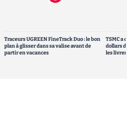
Traceurs UGREEN FineTrack Duo : le bon
TSMC a d
plan à glisser dans sa valise avant de
dollars 
partir en vacances
les livre