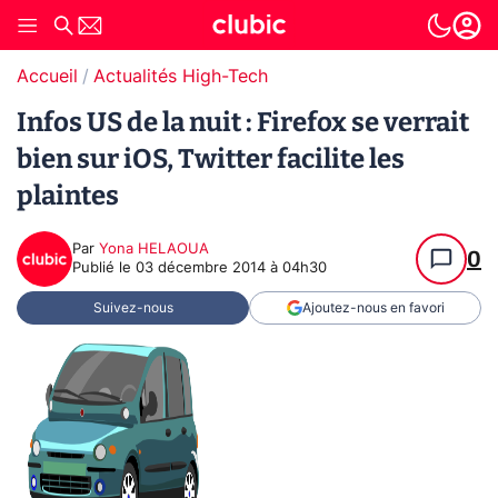
Accueil
Actualités High-Tech
Infos US de la nuit : Firefox se verrait
bien sur iOS, Twitter facilite les
plaintes
Par
Yona HELAOUA
0
Publié le
03 décembre 2014 à 04h30
Suivez-nous
Ajoutez-nous en favori