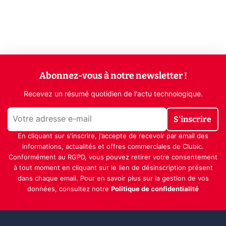
Abonnez-vous à notre newsletter !
Recevez un résumé quotidien de l'actu technologique.
S'inscrire
En cliquant sur s'inscrire, j’accepte de recevoir par email des
informations, actualités et offres commerciales de Clubic.
Conformément au RGPD, vous pouvez retirer votre consentement
à tout moment en cliquant sur le lien de désinscription présent
dans chaque email. Pour en savoir plus sur la gestion de vos
données, consultez notre
Politique de confidentialité