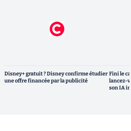
Disney+ gratuit ? Disney confirme étudier
Fini le c
une offre financée par la publicité
lancez-vo
son IA i