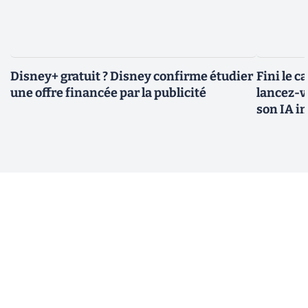
Disney+ gratuit ? Disney confirme étudier
Fini le c
une offre financée par la publicité
lancez-vo
son IA i