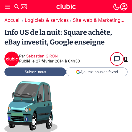
Accueil
Logiciels & services
Site web & Marketing Digital
Info US de la nuit: Square achète,
eBay investit, Google enseigne
Par
Sébastien GIRON
0
Publié le
27 février 2014 à 04h30
Suivez-nous
Ajoutez-nous en favori