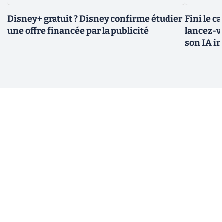
Disney+ gratuit ? Disney confirme étudier
Fini le c
une offre financée par la publicité
lancez-vo
son IA i