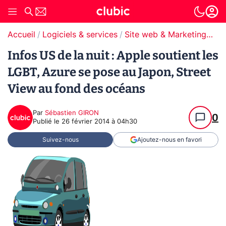
Accueil
Logiciels & services
Site web & Marketing Digital
Infos US de la nuit : Apple soutient les
LGBT, Azure se pose au Japon, Street
View au fond des océans
Par
Sébastien GIRON
0
Publié le
26 février 2014 à 04h30
Suivez-nous
Ajoutez-nous en favori