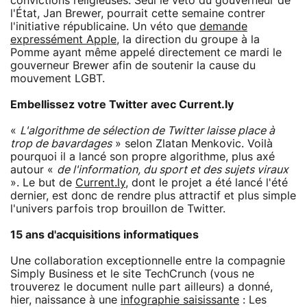
convictions religieuses. Seul le véto du gouverneur de
l'État, Jan Brewer, pourrait cette semaine contrer
l'initiative républicaine. Un véto que
demande
expressément Apple
, la direction du groupe à la
Pomme ayant même appelé directement ce mardi le
gouverneur Brewer afin de soutenir la cause du
mouvement LGBT.
Embellissez votre Twitter avec Current.ly
«
L'algorithme de sélection de Twitter laisse place à
trop de bavardages
» selon Zlatan Menkovic. Voilà
pourquoi il a lancé son propre algorithme, plus axé
autour «
de l'information, du sport et des sujets viraux
». Le but de
Current.ly
, dont le projet a été lancé l'été
dernier, est donc de rendre plus attractif et plus simple
l'univers parfois trop brouillon de Twitter.
15 ans d'acquisitions informatiques
Une collaboration exceptionnelle entre la compagnie
Simply Business et le site TechCrunch (vous ne
trouverez le document nulle part ailleurs) a donné,
hier, naissance à une
infographie saisissante
: Les