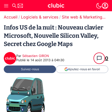
Accueil
Logiciels & services
Site web & Marketing Digital
Infos US de la nuit : Nouveau clavier
Microsoft, Nouvelle Silicon Valley,
Secret chez Google Maps
Par
Sébastien GIRON
0
Publié le
14 août 2013 à 04h30
Suivez-nous
Ajoutez-nous en favori