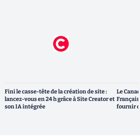
Fini le casse-tête de la création de site :
Le Canad
lancez-vous en 24 h grâce à Site Creator et
Français
son IA intégrée
fournir 