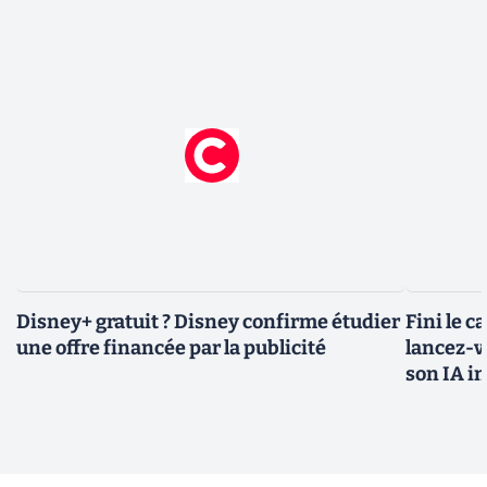
Disney+ gratuit ? Disney confirme étudier
Fini le c
une offre financée par la publicité
lancez-vo
son IA i