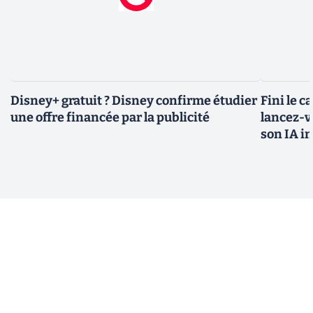
Disney+ gratuit ? Disney confirme étudier
Fini le c
une offre financée par la publicité
lancez-vo
son IA i