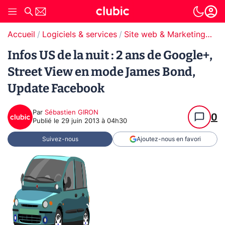
Accueil
Logiciels & services
Site web & Marketing Digital
Infos US de la nuit : 2 ans de Google+,
Street View en mode James Bond,
Update Facebook
Par
Sébastien GIRON
0
Publié le
29 juin 2013 à 04h30
Suivez-nous
Ajoutez-nous en favori