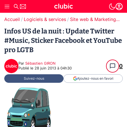
Accueil
Logiciels & services
Site web & Marketing Digital
Infos US de la nuit : Update Twitter
#Music, Sticker Facebook et YouTube
pro LGTB
Par
Sébastien GIRON
0
Publié le
28 juin 2013 à 04h30
Suivez-nous
Ajoutez-nous en favori