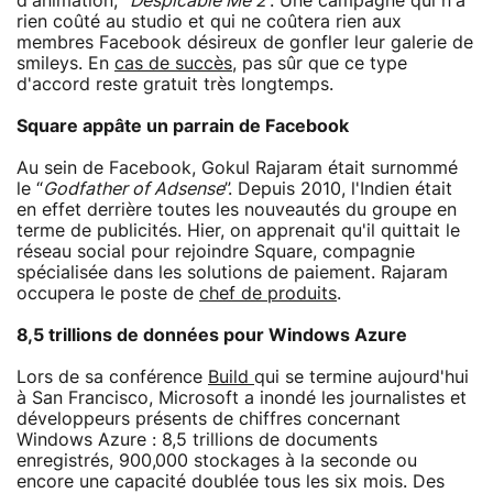
d'animation, “
Despicable Me 2
”. Une campagne qui n'a
rien coûté au studio et qui ne coûtera rien aux
membres Facebook désireux de gonfler leur galerie de
smileys. En
cas de succès
, pas sûr que ce type
d'accord reste gratuit très longtemps.
Square appâte un parrain de Facebook
Au sein de Facebook, Gokul Rajaram était surnommé
le “
Godfather of Adsense
”. Depuis 2010, l'Indien était
en effet derrière toutes les nouveautés du groupe en
terme de publicités. Hier, on apprenait qu'il quittait le
réseau social pour rejoindre Square, compagnie
spécialisée dans les solutions de paiement. Rajaram
occupera le poste de
chef de produits
.
8,5 trillions de données pour Windows Azure
Lors de sa conférence
Build
qui se termine aujourd'hui
à San Francisco, Microsoft a inondé les journalistes et
développeurs présents de chiffres concernant
Windows Azure : 8,5 trillions de documents
enregistrés, 900,000 stockages à la seconde ou
encore une capacité doublée tous les six mois. Des