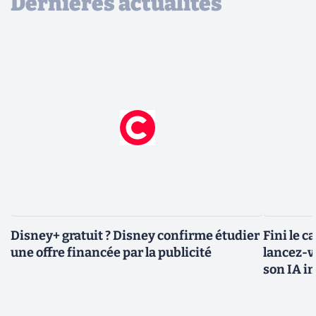
Dernières actualités
Disney+ gratuit ? Disney confirme étudier
Fini le c
une offre financée par la publicité
lancez-vo
son IA i