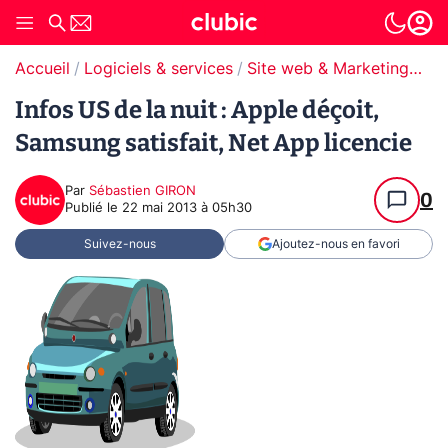
Accueil
Logiciels & services
Site web & Marketing Digital
Infos US de la nuit : Apple déçoit,
Samsung satisfait, Net App licencie
Par
Sébastien GIRON
0
Publié le
22 mai 2013 à 05h30
Suivez-nous
Ajoutez-nous en favori