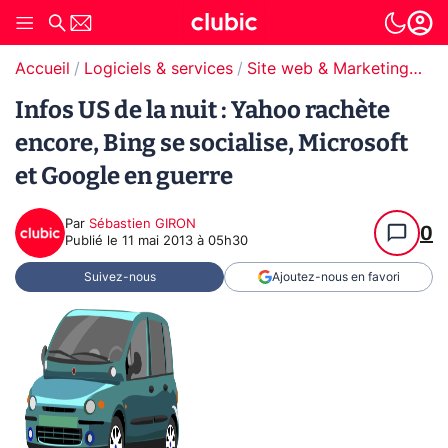
Accueil
Logiciels & services
Site web & Marketing Digital
Infos US de la nuit : Yahoo rachète
encore, Bing se socialise, Microsoft
et Google en guerre
Par
Sébastien GIRON
0
Publié le
11 mai 2013 à 05h30
Suivez-nous
Ajoutez-nous en favori