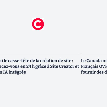
ni le casse-tête de la création de site :
Le Canada me
ncez-vous en 24 h grâce à Site Creator et
Français OVH
n IA intégrée
fournir des 