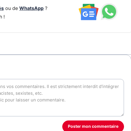
és
ou de
WhatsApp
?
h !
Poster mon commentaire