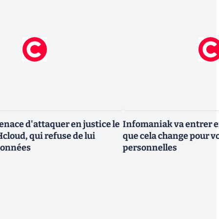
nace d'attaquer en justice le
Infomaniak va entrer en
cloud, qui refuse de lui
que cela change pour v
données
personnelles