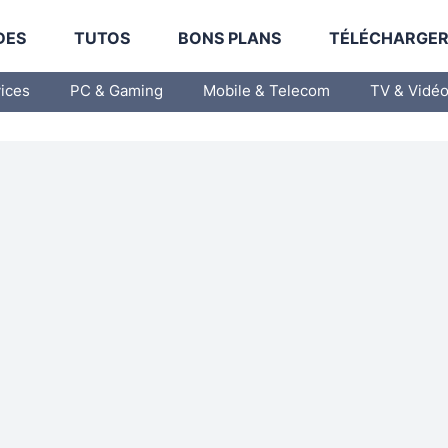
DES
TUTOS
BONS PLANS
TÉLÉCHARGE
vices
PC & Gaming
Mobile & Telecom
TV & Vidé