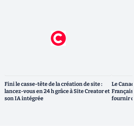
Fini le casse-tête de la création de site :
Le Canad
lancez-vous en 24 h grâce à Site Creator et
Français
son IA intégrée
fournir 