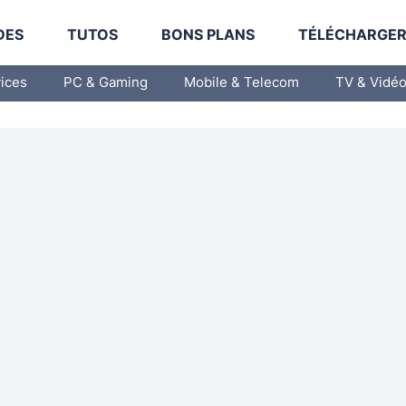
DES
TUTOS
BONS PLANS
TÉLÉCHARGE
vices
PC & Gaming
Mobile & Telecom
TV & Vidé