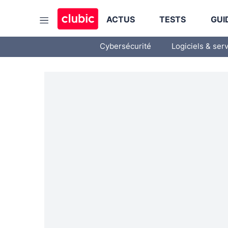
ACTUS
TESTS
GUI
Cybersécurité
Logiciels & ser