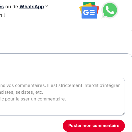
és
ou de
WhatsApp
?
h !
Poster mon commentaire