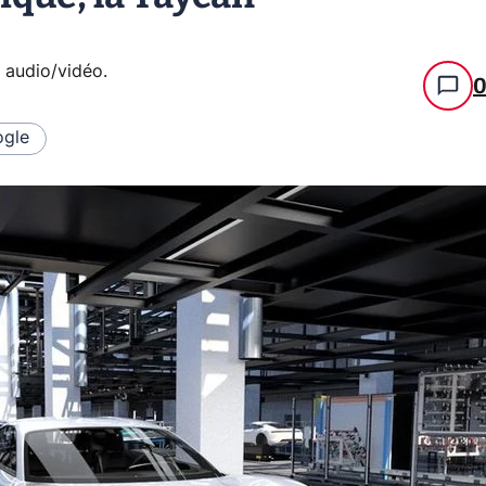
e audio/vidéo
.
gle