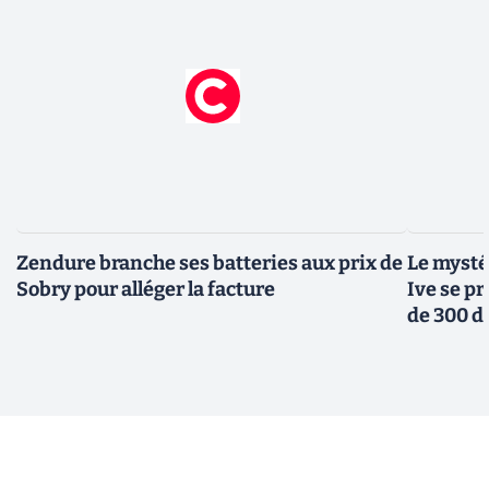
Zendure branche ses batteries aux prix de
Le mysté
Sobry pour alléger la facture
Ive se pr
de 300 d