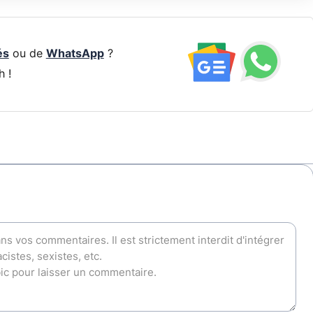
és
ou de
WhatsApp
?
h !