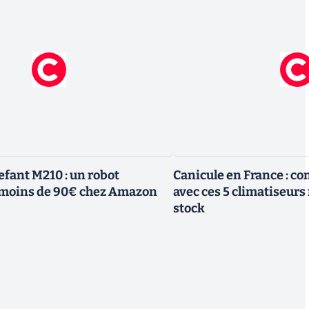
efant M210 : un robot
Canicule en France : co
à moins de 90€ chez Amazon
avec ces 5 climatiseurs
stock