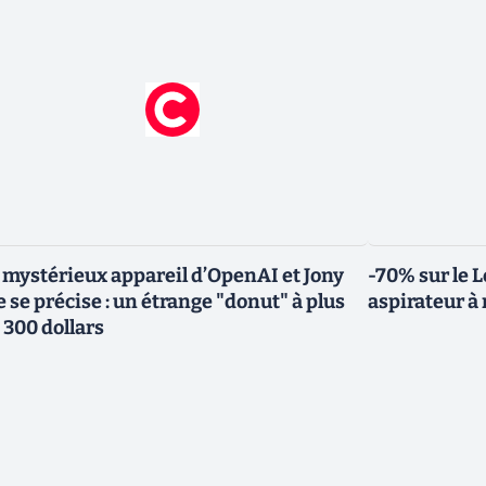
 mystérieux appareil d’OpenAI et Jony
-70% sur le L
e se précise : un étrange "donut" à plus
aspirateur 
 300 dollars