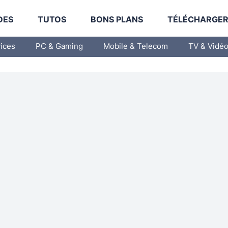
DES
TUTOS
BONS PLANS
TÉLÉCHARGE
vices
PC & Gaming
Mobile & Telecom
TV & Vidé