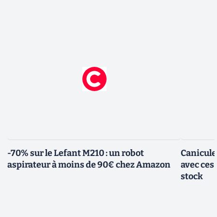
-70% sur le Lefant M210 : un robot
Canicule
aspirateur à moins de 90€ chez Amazon
avec ces
stock