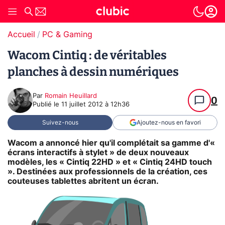
Accueil
PC & Gaming
Wacom Cintiq : de véritables
planches à dessin numériques
Par
Romain Heuillard
0
Publié le
11 juillet 2012 à 12h36
Suivez-nous
Ajoutez-nous en favori
Wacom a annoncé hier qu'il complétait sa gamme d'«
écrans interactifs à stylet » de deux nouveaux
modèles, les « Cintiq 22HD » et « Cintiq 24HD touch
». Destinées aux professionnels de la création, ces
couteuses tablettes abritent un écran.