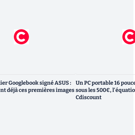
mier Googlebook signé ASUS :
Un PC portable 16 pouc
ent déjà ces premières images
sous les 500€, l'équati
Cdiscount