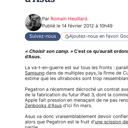
Par
Romain Heuillard
.
Publié le
14 février 2012 à 10h49
Suivez-nous
Ajoutez-nous en favori
Goo
« Choisir son camp. »
C'est ce qu'aurait ordon
d'Asus.
La va-t-en-guerre est sur tous les fronts : paral
Samsung
dans de multiples pays, la firme de Cu
estime que les ultrabooks sont trop ressembla
Pegatron a récemment décroché un contrat avec
de la fabrication du futur iPad 3, dont la comm
Apple fait pression en menaçant de ne pas renou
Zenbooks d'Asus
d'ici fin mars.
Asus va donc vraisemblablement devoir confier 
alors que Pegatron est le fruit d'
une scission de
partie
.