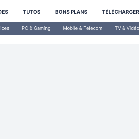
DES
TUTOS
BONS PLANS
TÉLÉCHARGE
vices
PC & Gaming
Mobile & Telecom
TV & Vidé