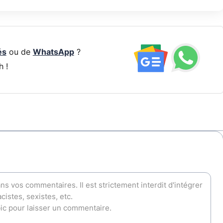
és
ou de
WhatsApp
?
h !