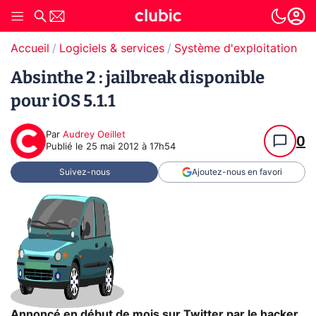
Accueil
Logiciels & services
Système d'exploitation (O
Absinthe 2 : jailbreak disponible
pour iOS 5.1.1
Par
Audrey Oeillet
0
Publié le
25 mai 2012 à 17h54
Suivez-nous
Ajoutez-nous en favori
Annoncé en début de mois sur Twitter par le hacker