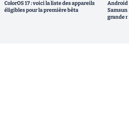
ColorOS 17 : voici la liste des appareils
Android 
éligibles pour la première bêta
Samsung 
grande m