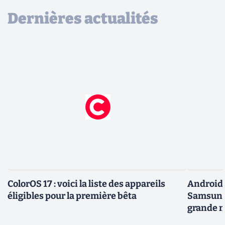
Dernières actualités
ColorOS 17 : voici la liste des appareils
Android 
éligibles pour la première bêta
Samsung 
grande m