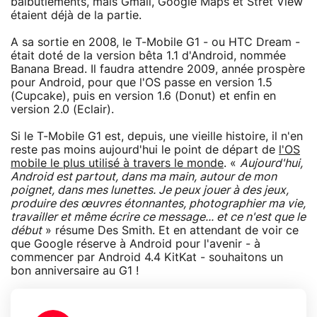
balbutiements, mais Gmail, Google Maps et Stret View
étaient déjà de la partie.
A sa sortie en 2008, le T-Mobile G1 - ou HTC Dream -
était doté de la version bêta 1.1 d'Android, nommée
Banana Bread. Il faudra attendre 2009, année prospère
pour Android, pour que l'OS passe en version 1.5
(Cupcake), puis en version 1.6 (Donut) et enfin en
version 2.0 (Eclair).
Si le T-Mobile G1 est, depuis, une vieille histoire, il n'en
reste pas moins aujourd'hui le point de départ de
l'OS
mobile le plus utilisé à travers le monde
. «
Aujourd'hui,
Android est partout, dans ma main, autour de mon
poignet, dans mes lunettes. Je peux jouer à des jeux,
produire des œuvres étonnantes, photographier ma vie,
travailler et même écrire ce message... et ce n'est que le
début
» résume Des Smith. Et en attendant de voir ce
que Google réserve à Android pour l'avenir - à
commencer par Android 4.4 KitKat - souhaitons un
bon anniversaire au G1 !