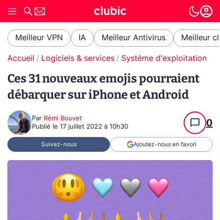
Meilleur VPN
IA
Meilleur Antivirus
Meilleur c
Accueil
Logiciels & services
Système d'exploitation (O
Ces 31 nouveaux emojis pourraient
débarquer sur iPhone et Android
Par
Rémi Bouvet
0
Publié le
17 juillet 2022 à 10h30
Suivez-nous
Ajoutez-nous en favori