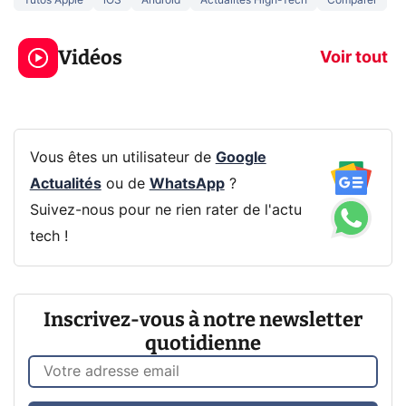
Tutos Apple
iOS
Android
Actualités High-Tech
Comparer
3 écrans en 1 pour
5 générations
319€ ? Voici L'AOC
jeux dans la
Vidéos
CQ32G4ZA !
prochaine Xbo
Voir tout
Vous êtes un utilisateur de
Google
Actualités
ou de
WhatsApp
?
Suivez-nous pour ne rien rater de l'actu
tech !
Inscrivez-vous à notre newsletter
quotidienne