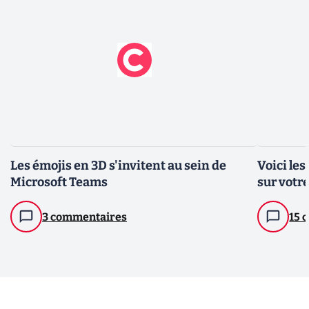
Les émojis en 3D s'invitent au sein de
Voici le
Microsoft Teams
sur votr
3 commentaires
15 