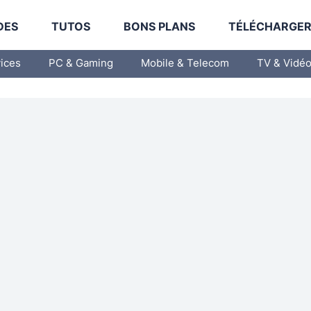
DES
TUTOS
BONS PLANS
TÉLÉCHARGE
vices
PC & Gaming
Mobile & Telecom
TV & Vidé