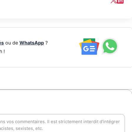
és
ou de
WhatsApp
?
h !