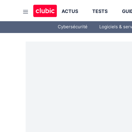
ACTUS
TESTS
GUI
Cybersécurité
Logiciels & ser