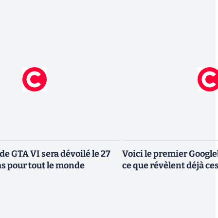
de GTA VI sera dévoilé le 27
Voici le premier Googl
as pour tout le monde
ce que révèlent déjà c