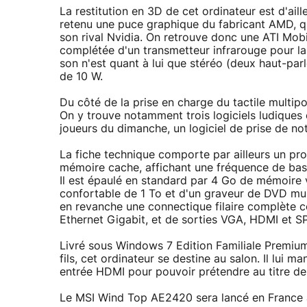
La restitution en 3D de cet ordinateur est d'ail
retenu une puce graphique du fabricant AMD, qu
son rival Nvidia. On retrouve donc une ATI M
complétée d'un transmetteur infrarouge pour la
son n'est quant à lui que stéréo (deux haut-par
de 10 W.
Du côté de la prise en charge du tactile multipoi
On y trouve notamment trois logiciels ludiques 
joueurs du dimanche, un logiciel de prise de no
La fiche technique comporte par ailleurs un pr
mémoire cache, affichant une fréquence de bas
Il est épaulé en standard par 4 Go de mémoire v
confortable de 1 To et d'un graveur de DVD mult
en revanche une connectique filaire complète 
Ethernet Gigabit, et de sorties VGA, HDMI et S
Livré sous Windows 7 Edition Familiale Premium
fils, cet ordinateur se destine au salon. Il lui 
entrée HDMI pour pouvoir prétendre au titre de
Le MSI Wind Top AE2420 sera lancé en France a