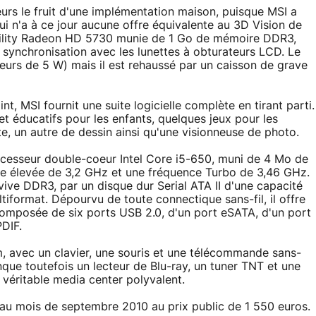
leurs le fruit d'une implémentation maison, puisque MSI a
i n'a à ce jour aucune offre équivalente au 3D Vision de
obility Radeon HD 5730 munie de 1 Go de mémoire DDR3,
 synchronisation avec les lunettes à obturateurs LCD. Le
leurs de 5 W) mais il est rehaussé par un caisson de grave
nt, MSI fournit une suite logicielle complète en tirant parti.
et éducatifs pour les enfants, quelques jeux pour les
te, un autre de dessin ainsi qu'une visionneuse de photo.
ocesseur double-coeur Intel Core i5-650, muni de 4 Mo de
e élevée de 3,2 GHz et une fréquence Turbo de 3,46 GHz.
ive DDR3, par un disque dur Serial ATA II d'une capacité
iformat. Dépourvu de toute connectique sans-fil, il offre
composée de six ports USB 2.0, d'un port eSATA, d'un port
PDIF.
, avec un clavier, une souris et une télécommande sans-
manque toutefois un lecteur de Blu-ray, un tuner TNT et une
 véritable media center polyvalent.
u mois de septembre 2010 au prix public de 1 550 euros.