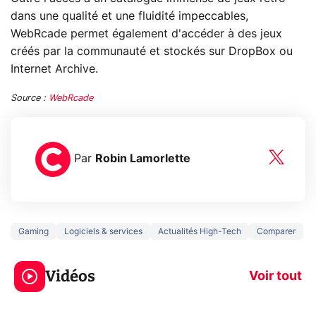
dans une qualité et une fluidité impeccables,
WebRcade permet également d'accéder à des jeux
créés par la communauté et stockés sur DropBox ou
Internet Archive.
Source :
WebRcade
Par
Robin Lamorlette
Gaming
Logiciels & services
Actualités High-Tech
Comparer
3 écrans en 1 pour
5 générations
319€ ? Voici L'AOC
jeux dans la
Vidéos
CQ32G4ZA !
prochaine Xbo
Voir tout