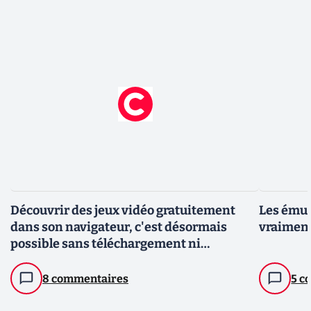
Découvrir des jeux vidéo gratuitement
Les émul
dans son navigateur, c'est désormais
vraiment 
possible sans téléchargement ni
installation
8 commentaires
5 c