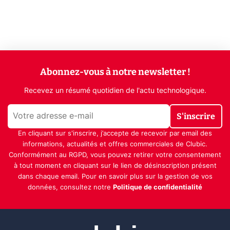
Abonnez-vous à notre newsletter !
Recevez un résumé quotidien de l'actu technologique.
S'inscrire
En cliquant sur s'inscrire, j’accepte de recevoir par email des
informations, actualités et offres commerciales de Clubic.
Conformément au RGPD, vous pouvez retirer votre consentement
à tout moment en cliquant sur le lien de désinscription présent
dans chaque email. Pour en savoir plus sur la gestion de vos
données, consultez notre
Politique de confidentialité