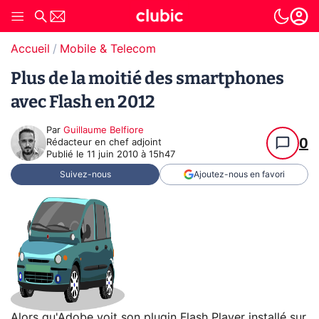
Accueil
Mobile & Telecom
Plus de la moitié des smartphones
avec Flash en 2012
Par
Guillaume Belfiore
0
Rédacteur en chef adjoint
Publié le
11 juin 2010 à 15h47
Suivez-nous
Ajoutez-nous en favori
Alors qu'Adobe voit son plugin Flash Player installé sur