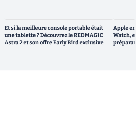
Et si la meilleure console portable était
Apple en
une tablette ? Découvrez le REDMAGIC
Watch, et
Astra 2 et son offre Early Bird exclusive
préparat