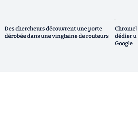
Des chercheurs découvrent une porte
Chromebo
dérobée dans une vingtaine de routeurs
dédier u
Google