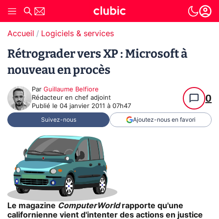
Accueil
Logiciels & services
Rétrograder vers XP : Microsoft à
nouveau en procès
Par
Guillaume Belfiore
0
Rédacteur en chef adjoint
Publié le
04 janvier 2011 à 07h47
Suivez-nous
Ajoutez-nous en favori
Le magazine
ComputerWorld
rapporte qu'une
californienne vient d'intenter des actions en justice