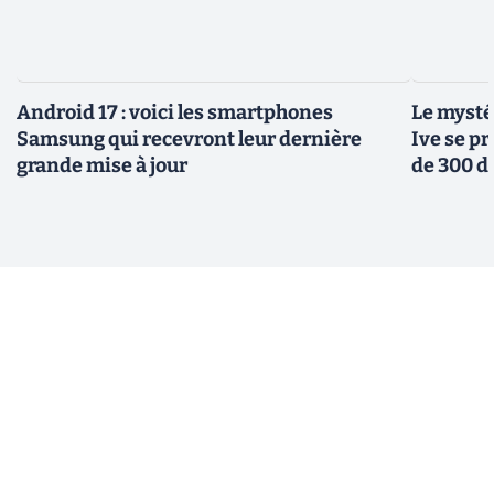
Android 17 : voici les smartphones
Le mysté
Samsung qui recevront leur dernière
Ive se pr
grande mise à jour
de 300 d