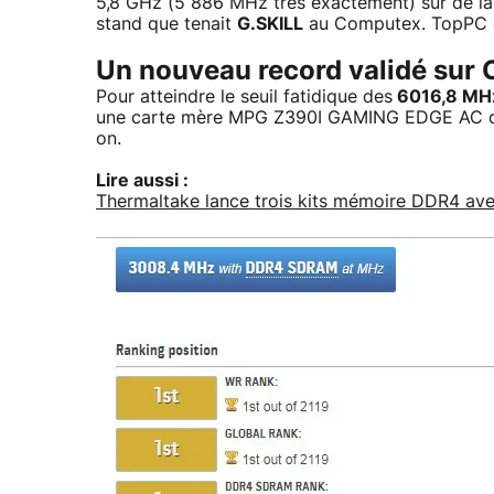
5,8 GHz (5 886 MHz très exactement) sur de 
stand que tenait
G.SKILL
au Computex. TopPC ét
Un nouveau record validé sur
Pour atteindre le seuil fatidique des
6016,8 MHz 
une carte mère MPG Z390I GAMING EDGE AC d
on.
Lire aussi :
Thermaltake lance trois kits mémoire DDR4 av