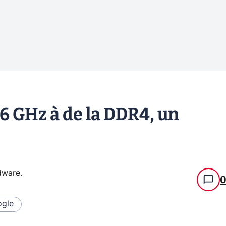
 6 GHz à de la DDR4, un
rdware
.
gle