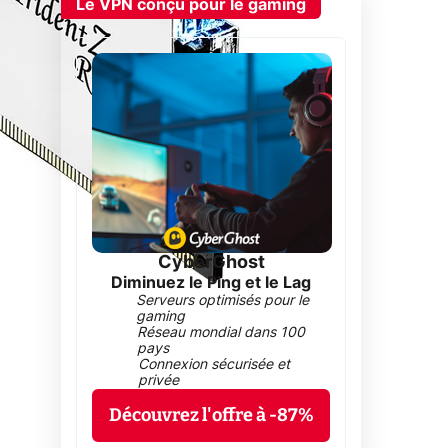
Le VPN conçu pour le gaming
CyberGhost
Diminuez le Ping et le Lag
Serveurs optimisés pour le
gaming
Réseau mondial dans 100
pays
Connexion sécurisée et
privée
Découvrez l'offre à -87%