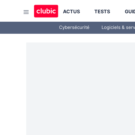
ACTUS
TESTS
GUI
Cybersécurité
Logiciels & ser