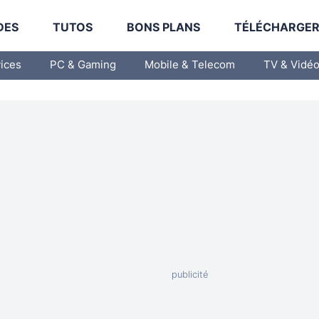
DES
TUTOS
BONS PLANS
TÉLÉCHARGE
vices
PC & Gaming
Mobile & Telecom
TV & Vidé