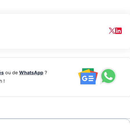
és
ou de
WhatsApp
?
h !