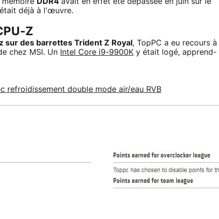
la mémoire
DDR4
avait en effet été dépassée en juin sur le
ait déjà à l'œuvre.
 CPU-Z
sur des barrettes Trident Z Royal
, TopPC a eu recours à
e chez MSI. Un
Intel Core i9-9900K
y était logé, apprend-
ec refroidissement double mode air/eau RVB