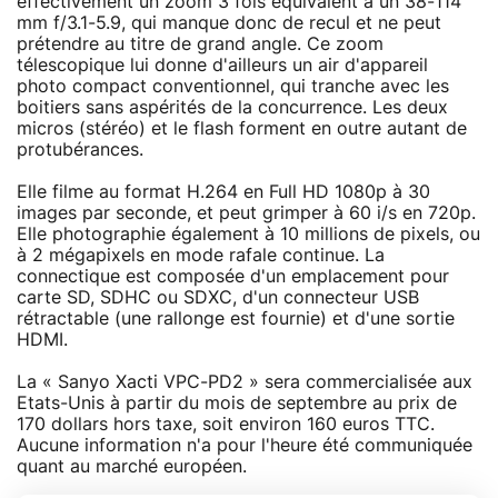
effectivement un zoom 3 fois équivalent à un 38-114
mm f/3.1-5.9, qui manque donc de recul et ne peut
prétendre au titre de grand angle. Ce zoom
télescopique lui donne d'ailleurs un air d'appareil
photo compact conventionnel, qui tranche avec les
boitiers sans aspérités de la concurrence. Les deux
micros (stéréo) et le flash forment en outre autant de
protubérances.
Elle filme au format H.264 en Full HD 1080p à 30
images par seconde, et peut grimper à 60 i/s en 720p.
Elle photographie également à 10 millions de pixels, ou
à 2 mégapixels en mode rafale continue. La
connectique est composée d'un emplacement pour
carte SD, SDHC ou SDXC, d'un connecteur USB
rétractable (une rallonge est fournie) et d'une sortie
HDMI.
La « Sanyo Xacti VPC-PD2 » sera commercialisée aux
Etats-Unis à partir du mois de septembre au prix de
170 dollars hors taxe, soit environ 160 euros TTC.
Aucune information n'a pour l'heure été communiquée
quant au marché européen.