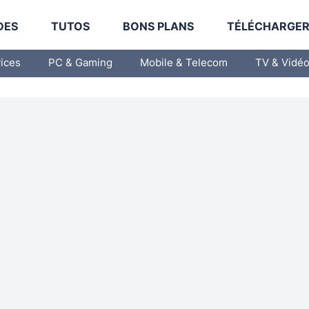
DES
TUTOS
BONS PLANS
TÉLÉCHARGE
vices
PC & Gaming
Mobile & Telecom
TV & Vidé