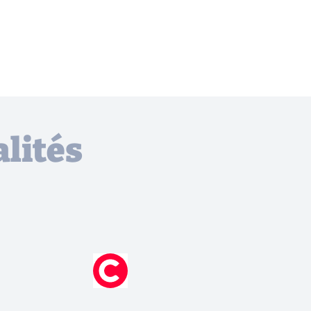
lités