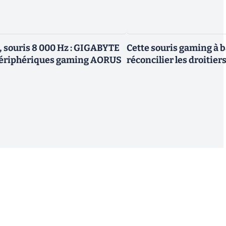
, souris 8 000 Hz : GIGABYTE
Cette souris gaming à b
périphériques gaming AORUS
réconcilier les droitier