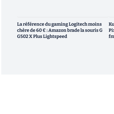
La référence du gaming Logitech moins
Ku
chère de 60 € : Amazon brade la souris G
Pi
G502 X Plus Lightspeed
fr