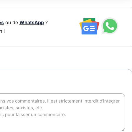
és
ou de
WhatsApp
?
h !