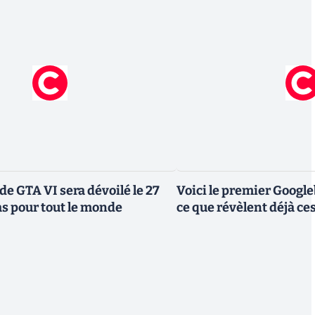
de GTA VI sera dévoilé le 27
Voici le premier Googl
as pour tout le monde
ce que révèlent déjà c