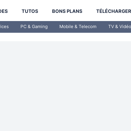
DES
TUTOS
BONS PLANS
TÉLÉCHARGE
vices
PC & Gaming
Mobile & Telecom
TV & Vidé