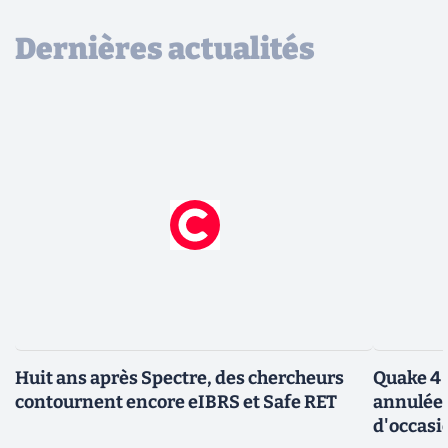
Dernières actualités
Huit ans après Spectre, des chercheurs
Quake 4 
contournent encore eIBRS et Safe RET
annulée 
d'occasi