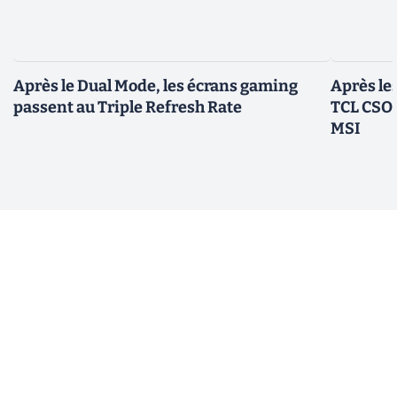
Après le Dual Mode, les écrans gaming
Après le
passent au Triple Refresh Rate
TCL CSOT
MSI