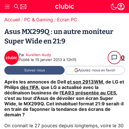
Accueil
PC & Gaming
Écran PC
Asus MX299Q : un autre moniteur
Super Wide en 21:9
Par
Aurélien Audy
0
Publié le
15 janvier 2013 à 12h15
Suivez-nous
Ajoutez-nous en favori
Après les annonces de Dell
et son 2913WM
, de LG et
Philips
dès l'IFA
, que LG a actualisé avec la
déclinaison business de
l'EA93 présentée au CES
,
c'est au tour d'Asus de dévoiler son écran Super
Wide, le MX299Q. Cet inhabituel format 21:9 serait-il
en train de façonner la tendance des écrans de
demain ?
On connait le 27 pouces depuis longtemps, voire le 30