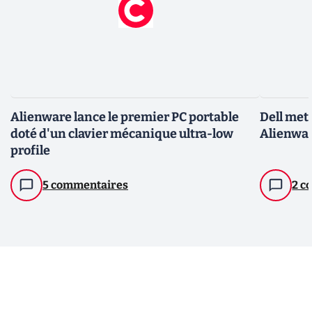
Alienware lance le premier PC portable
Dell met
doté d'un clavier mécanique ultra-low
Alienwa
profile
5 commentaires
2 c