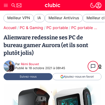
Meilleur VPN
IA
Meilleur Antivirus
Meilleur c
Accueil
PC & Gaming
PC portable
PC portable gamer
Alienware redessine ses PC de
bureau gamer Aurora (et ils sont
plutôt jolis)
Par
Rémi Bouvet
0
Publié le
18 octobre 2021 à 08h45
Suivez-nous
Ajoutez-nous en favori