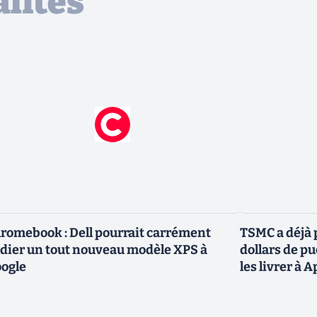
lités
romebook : Dell pourrait carrément
TSMC a déjà p
dier un tout nouveau modèle XPS à
dollars de p
ogle
les livrer à 