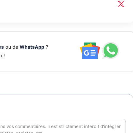
és
ou de
WhatsApp
?
h !