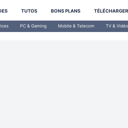
DES
TUTOS
BONS PLANS
TÉLÉCHARGE
vices
PC & Gaming
Mobile & Telecom
TV & Vidé