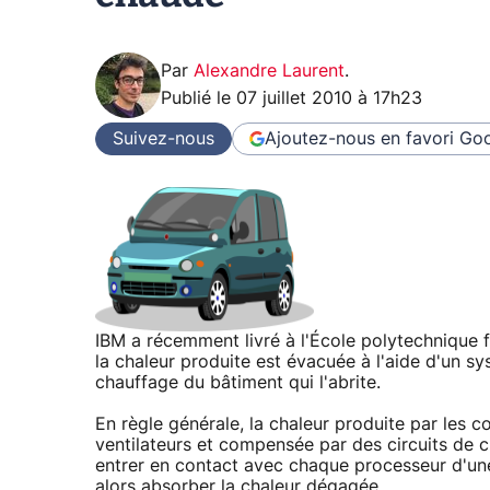
Par
Alexandre Laurent
.
Publié le
07 juillet 2010 à 17h23
Suivez-nous
Ajoutez-nous en favori
Goo
IBM a récemment livré à l'École polytechnique 
la chaleur produite est évacuée à l'aide d'un sys
chauffage du bâtiment qui l'abrite.
En règle générale, la chaleur produite par les 
ventilateurs et compensée par des circuits de 
entrer en contact avec chaque processeur d'une 
alors absorber la chaleur dégagée.