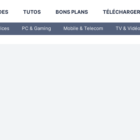
DES
TUTOS
BONS PLANS
TÉLÉCHARGE
vices
PC & Gaming
Mobile & Telecom
TV & Vidé