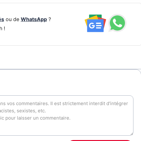
és
ou de
WhatsApp
?
h !