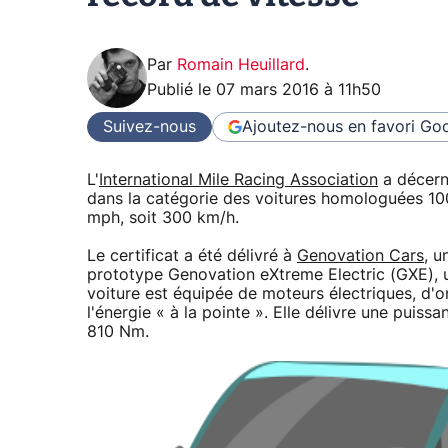
Par
Romain Heuillard
.
Publié le
07 mars 2016 à 11h50
Suivez-nous
Ajoutez-nous en favori
Goo
L'
International Mile Racing Association
a décern
dans la catégorie des voitures homologuées 100
mph, soit 300 km/h.
Le certificat a été délivré à
Genovation Cars
, u
prototype Genovation eXtreme Electric (GXE), 
voiture est équipée de moteurs électriques, d'o
l'énergie « à la pointe ». Elle délivre une pui
810 Nm.