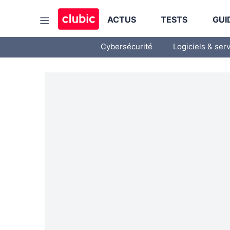
ACTUS
TESTS
GUI
Cybersécurité
Logiciels & ser