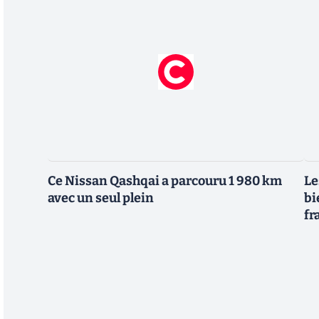
Ce Nissan Qashqai a parcouru 1 980 km
Le
avec un seul plein
bi
fr