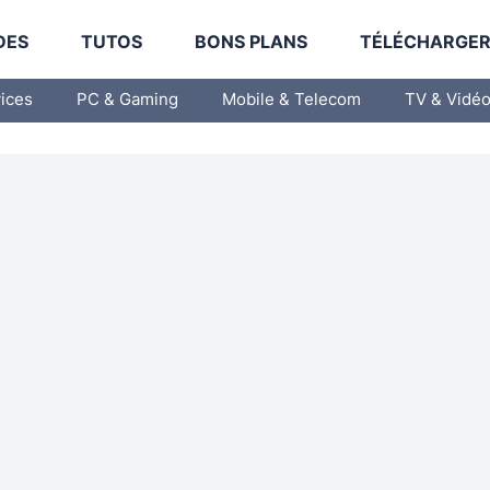
DES
TUTOS
BONS PLANS
TÉLÉCHARGE
vices
PC & Gaming
Mobile & Telecom
TV & Vidé