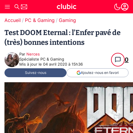
Accueil
PC & Gaming
Gaming
Test DOOM Eternal : l'Enfer pavé de
(très) bonnes intentions
Par
Nerces
0
Spécialiste PC & Gaming
Mis à jour le
04 avril 2020 à 15h36
Suivez-nous
Ajoutez-nous en favori