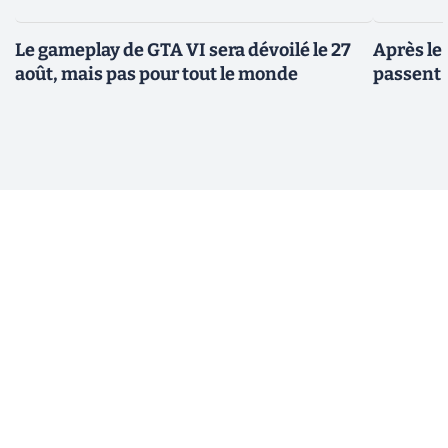
Le gameplay de GTA VI sera dévoilé le 27
Après le
août, mais pas pour tout le monde
passent 